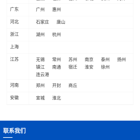
广州
惠州
广东
石家庄
唐山
河北
湖州
杭州
浙江
上海
无锡
常州
苏州
南京
泰州
扬州
江苏
镇江
南通
宿迁
淮安
徐州
连云港
郑州
开封
商丘
河南
宣城
淮北
安徽
联系我们