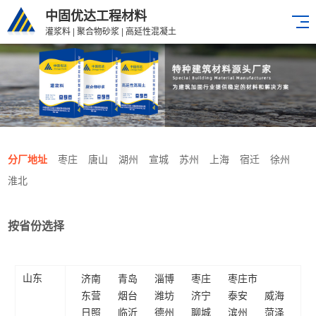
中固优达工程材料
灌浆料 | 聚合物砂浆 | 高延性混凝土
分厂地址
枣庄
唐山
湖州
宣城
苏州
上海
宿迁
徐州
淮北
按省份选择
济南
青岛
淄博
枣庄
枣庄市
山东
东营
烟台
潍坊
济宁
泰安
威海
日照
临沂
德州
聊城
滨州
菏泽